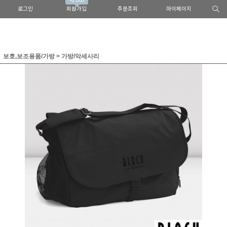
+2,000
로그인
회원가입
주문조회
마이페이지
보호,보조용품/가방
>
가방/악세사리