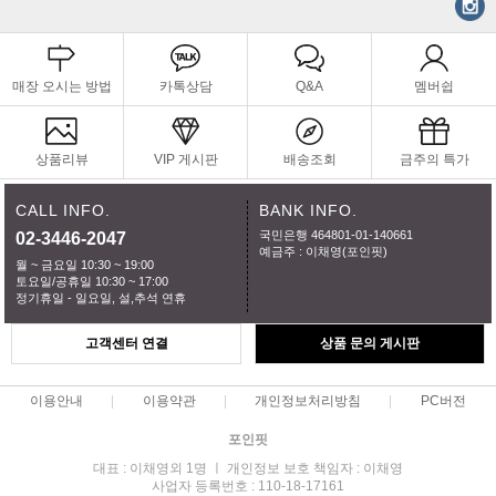
매장 오시는 방법
카톡상담
Q&A
멤버쉽
상품리뷰
VIP 게시판
배송조회
금주의 특가
CALL INFO.
BANK INFO.
국민은행 464801-01-140661
02-3446-2047
예금주 : 이채영(포인핏)
월 ~ 금요일 10:30 ~ 19:00
토요일/공휴일 10:30 ~ 17:00
정기휴일 - 일요일, 설,추석 연휴
고객센터 연결
상품 문의 게시판
이용안내
이용약관
개인정보처리방침
PC버전
포인핏
대표 : 이채영외 1명 ㅣ 개인정보 보호 책임자 : 이채영
사업자 등록번호 : 110-18-17161