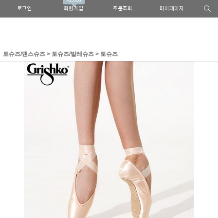
+2,000
로그인
회원가입
주문조회
마이페이지
토슈즈/댄스슈즈
>
토슈즈/발레슈즈
>
토슈즈