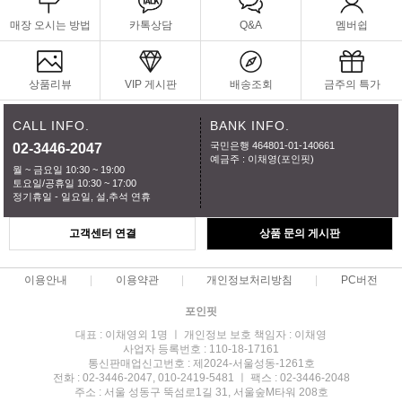
매장 오시는 방법
카톡상담
Q&A
멤버쉽
상품리뷰
VIP 게시판
배송조회
금주의 특가
CALL INFO.
BANK INFO.
국민은행 464801-01-140661
02-3446-2047
예금주 : 이채영(포인핏)
월 ~ 금요일 10:30 ~ 19:00
토요일/공휴일 10:30 ~ 17:00
정기휴일 - 일요일, 설,추석 연휴
고객센터 연결
상품 문의 게시판
이용안내
이용약관
개인정보처리방침
PC버전
포인핏
대표 : 이채영외 1명 ㅣ 개인정보 보호 책임자 : 이채영
사업자 등록번호 : 110-18-17161
통신판매업신고번호 : 제2024-서울성동-1261호
전화 : 02-3446-2047, 010-2419-5481 ㅣ 팩스 : 02-3446-2048
주소 : 서울 성동구 뚝섬로1길 31, 서울숲M타워 208호