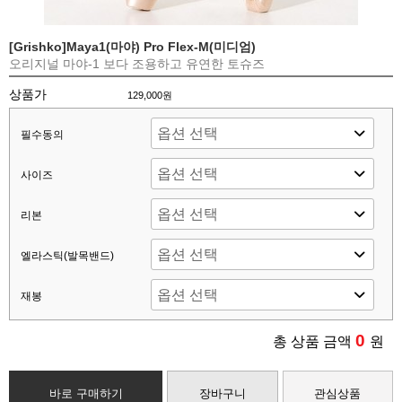
[Grishko]Maya1(마야) Pro Flex-M(미디엄)
오리지널 마야-1 보다 조용하고 유연한 토슈즈
상품가
129,000원
필수동의
사이즈
리본
엘라스틱(발목밴드)
재봉
0
총 상품 금액
원
바로 구매하기
장바구니
관심상품