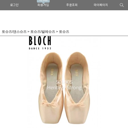
+2,000
로그인
회원가입
주문조회
마이페이지
토슈즈/댄스슈즈
>
토슈즈/발레슈즈
>
토슈즈