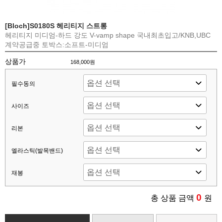
[Bloch]S0180S 헤리티지 스트롱
헤리티지 미디엄-하드 강도 V-vamp shape 국내최초입고/KNB,UBC
계약공급중 토박스:소프트-미디엄
상품가
168,000원
필수동의
사이즈
리본
엘라스틱(발목밴드)
재봉
0
총 상품 금액
원