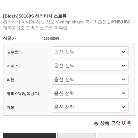
[Bloch]S0180S 헤리티지 스트롱
헤리티지 미디엄-하드 강도 V-vamp shape 국내최초입고/KNB,UBC
계약공급중 토박스:소프트-미디엄
상품가
168,000원
필수동의
사이즈
리본
엘라스틱(발목밴드)
재봉
0
총 상품 금액
원