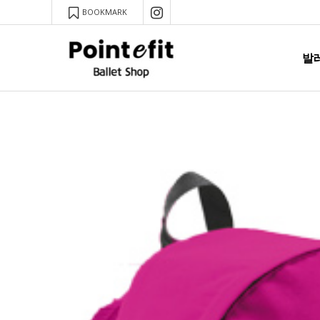
BOOKMARK
발