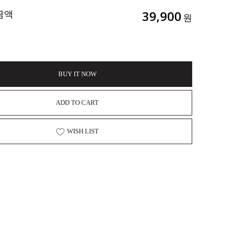
금액
39,900
원
BUY IT NOW
ADD TO CART
WISH LIST