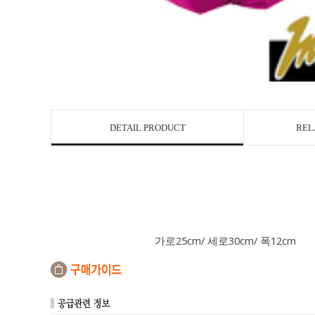
DETAIL PRODUCT
REL
가로25cm/ 세로30cm/ 폭12cm