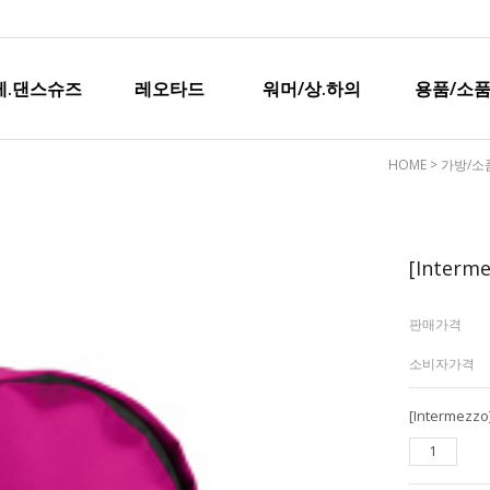
레.댄스슈즈
레오타드
워머/상.하의
용품/소품
HOME
>
가방/소
[Interm
판매가격
소비자가격