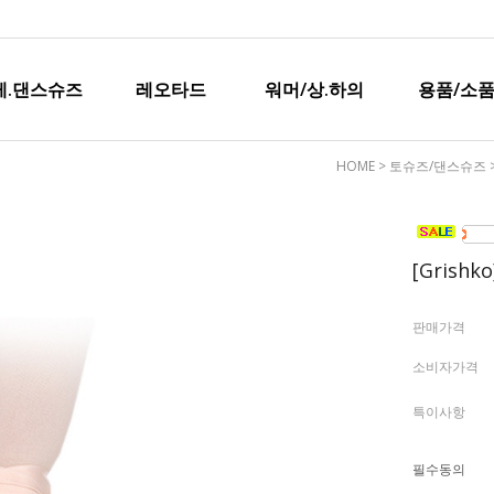
레.댄스슈즈
레오타드
워머/상.하의
용품/소품
HOME
>
토슈즈/댄스슈즈
[Grish
판매가격
소비자가격
특이사항
필수동의