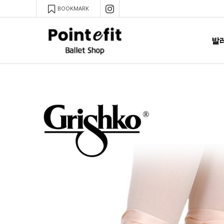
BOOKMARK
발