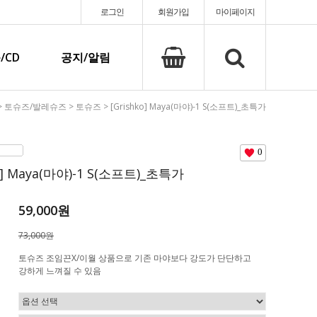
로그인
회원가입
마이페이지
/CD
공지/알림
>
토슈즈/발레슈즈
>
토슈즈
> [Grishko] Maya(마야)-1 S(소프트)_초특가
0
ko] Maya(마야)-1 S(소프트)_초특가
59,000원
73,000원
토슈즈 조임끈X/이월 상품으로 기존 마야보다 강도가 단단하고
강하게 느껴질 수 있음