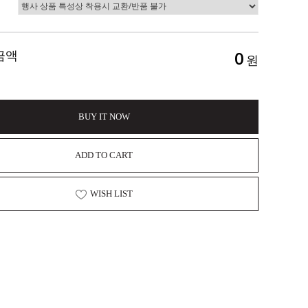
금액
0
원
BUY IT NOW
ADD TO CART
WISH LIST