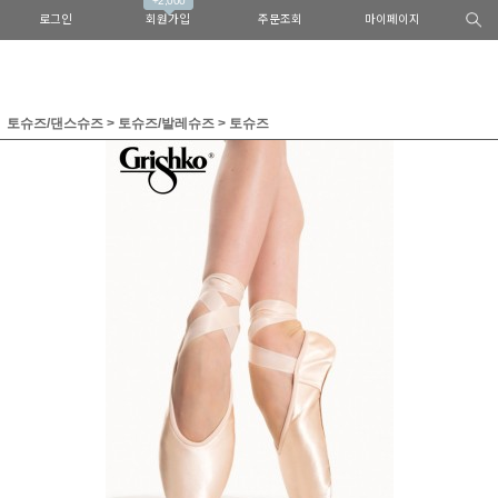
+2,000
로그인
회원가입
주문조회
마이페이지
토슈즈/댄스슈즈
>
토슈즈/발레슈즈
>
토슈즈