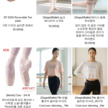
EF 8200 Reversible Toe
[Stage&Ballet] 실크
[Stage&Ballet] 레이스 땀복
pads
레나리아 스커트
하프팬츠
V컷 디자인 실리콘 토패드
입지 않은 것 같은 가벼움
50,000원
소프트한 촉감의 웜업
35,000원
반바지 스타일로 코디가
쉽움 레이스셔링 처리된
허리밴드
80,000원
[Merlet] Cloe - 3/4 M
[Stage&Ballet] Plie 반팔
[Stage&Ballet] Plie 쿨오버
3/4 바닥창 M 강도 화이버 +
쿨오버 슬리밍 티셔츠
슬리밍 티셔츠_화이트
가죽창 소음+충격흠수
Cool over slimming _ Plie
Cool over slimming _Plie
Poron®폼 코튼 조임끈