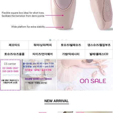
레오타드
워머/상의/하의
토슈즈/발레슈즈
댄스슈즈/웜업부츠
토슈즈/슈즈용품
타이즈/언더웨어
가방/악세사리
발레/클래스CD
NEW
ARRIVAL