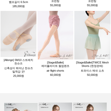
프린팅
프린팅
뱀프길이 6.5cm
55,000원
55,000원
185,000원
[Allonge] SM10 스트레치
[Stage&Ballet]
[Stage&Ballet]TWICE Mesh
천슈즈
에어플라이트 웜업팬츠
Shorts (한정판매)
신축성이 뛰어난 천슈즈
air flight shorts
트와이스 메쉬 쇼츠
밀착감 굿!
60,000원
50,000원
25,000원