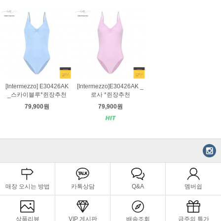
[Intermezzo] E30426AK
[Intermezzo]E30426AK _
_스카이블루*쥔장추천
로사 *쥔장추천
79,900원
79,900원
매장 오시는 방법
카톡상담
Q&A
멤버쉽
상품리뷰
VIP 게시판
배송조회
금주의 특가