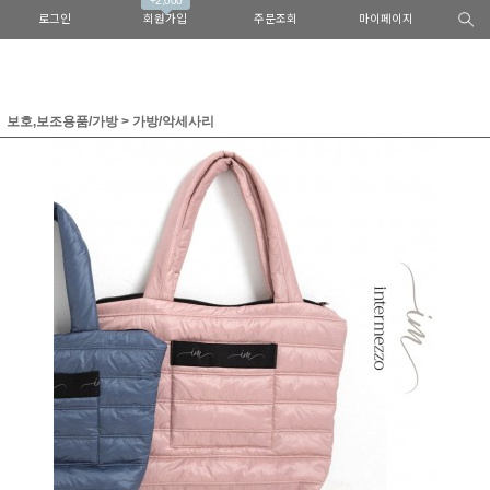
+2,000
로그인
회원가입
주문조회
마이페이지
보호,보조용품/가방
>
가방/악세사리