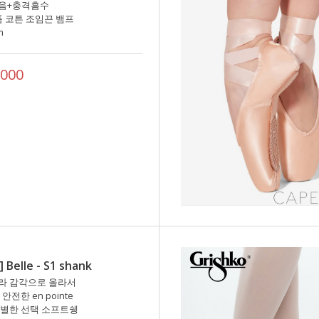
음+충격흠수
폼 코튼 조임끈 뱀프
m
000
] Belle - S1 shank
라 감각으로 올라서
안전한 en pointe
특별한 선택 소프트쉥