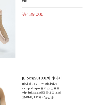
High
￦139,000
[Bloch]S0180L헤리티지
바닥강도:소프트-미디엄/V-
vamp shape 토박스:소프트
면(캔바스)조임줄 국내최초입
고/KNB,UBC계약공급중