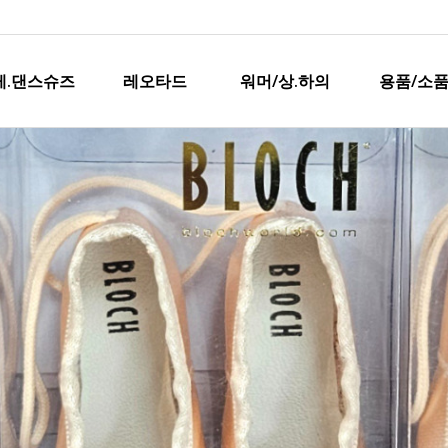
레.댄스슈즈
레오타드
워머/상.하의
용품/소품