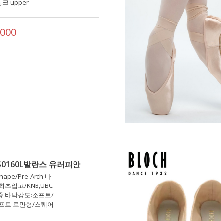
크 upper
000
h]S0160L발란스 유러피안
hape/Pre-Arch 바
최초입고/KNB,UBC
 바닥강도:소프트/
프트 로만형/스퀘어