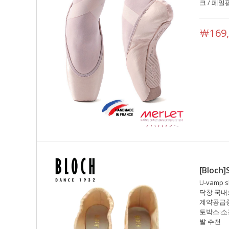
크 / 페일핑
￦169,
[Bloc
U-vamp s
닥창 국내
계약공급중
토박스:소
발 추천