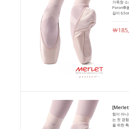
가죽창 소
Poron®
길이 6.5c
￦185,
[Merlet
힘이 아니
는 첫 경험 
을 위한 